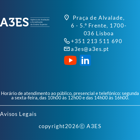
Praça de Alvalade,
6 - 5.º Frente, 1700-
036 Lisboa
+351 213 511 690
a3es@a3es.pt
Horário de atendimento ao público, presencial e telefónico: segunda
a sexta-feira, das 10h00 às 12h00 e das 14h00 às 16h00.
Avisos Legais
copyright
2026
ⓒ A3ES