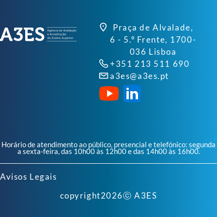
Praça de Alvalade,
6 - 5.º Frente, 1700-
036 Lisboa
+351 213 511 690
a3es@a3es.pt
Horário de atendimento ao público, presencial e telefónico: segunda
a sexta-feira, das 10h00 às 12h00 e das 14h00 às 16h00.
Avisos Legais
copyright
2026
ⓒ A3ES