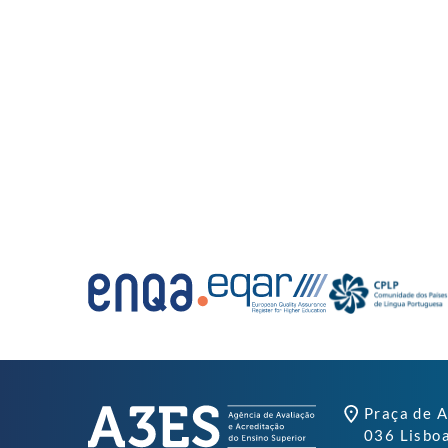
Praça de A
036 Lisbo