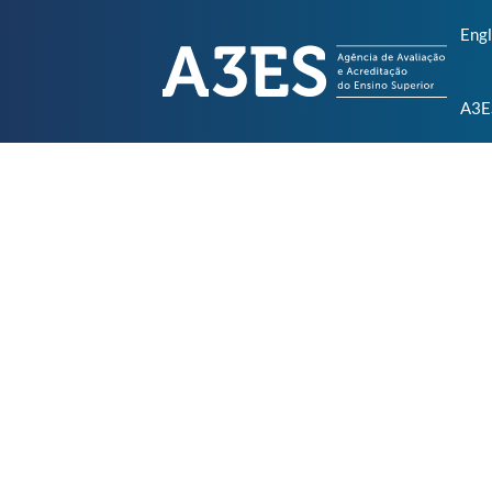
Engl
A3E