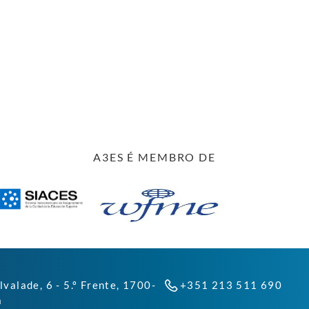
A3ES É MEMBRO DE
lvalade, 6 - 5.º Frente, 1700-
+351 213 511 690
a