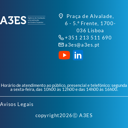
Praça de Alvalade,
6 - 5.º Frente, 1700-
036 Lisboa
+351 213 511 690
a3es@a3es.pt
Horário de atendimento ao público, presencial e telefónico: segunda
a sexta-feira, das 10h00 às 12h00 e das 14h00 às 16h00.
Avisos Legais
copyright
2026
ⓒ A3ES