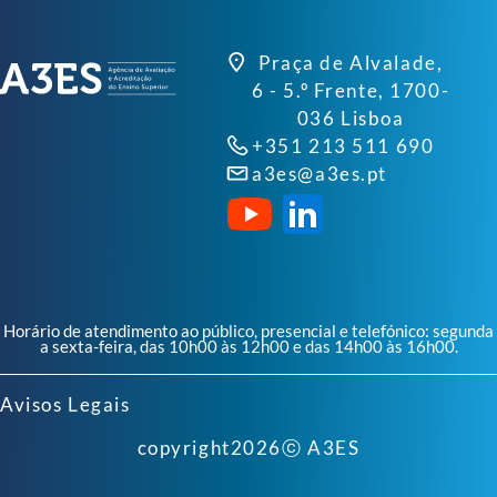
Praça de Alvalade,
6 - 5.º Frente, 1700-
036 Lisboa
+351 213 511 690
a3es@a3es.pt
Horário de atendimento ao público, presencial e telefónico: segunda
a sexta-feira, das 10h00 às 12h00 e das 14h00 às 16h00.
Avisos Legais
copyright
2026
ⓒ A3ES