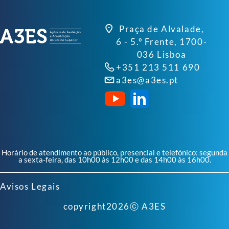
Praça de Alvalade,
6 - 5.º Frente, 1700-
036 Lisboa
+351 213 511 690
a3es@a3es.pt
Horário de atendimento ao público, presencial e telefónico: segunda
a sexta-feira, das 10h00 às 12h00 e das 14h00 às 16h00.
Avisos Legais
copyright
2026
ⓒ A3ES