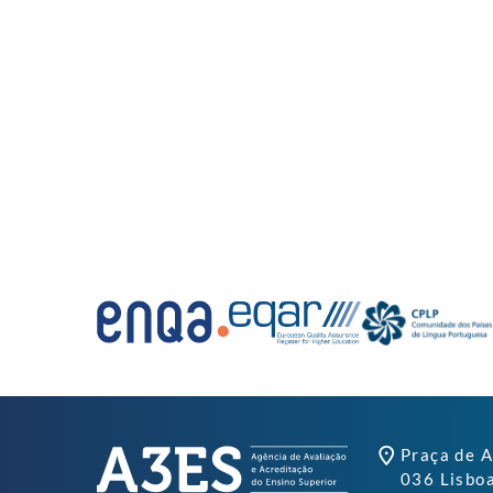
Praça de A
036 Lisbo