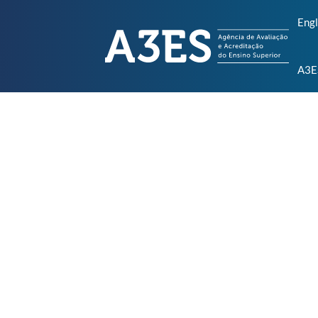
Engl
A3E