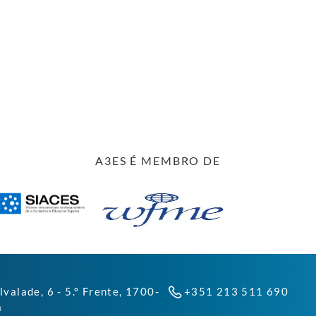
A3ES É MEMBRO DE
lvalade, 6 - 5.º Frente, 1700-
+351 213 511 690
a