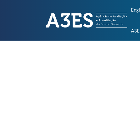
Engl
A3E