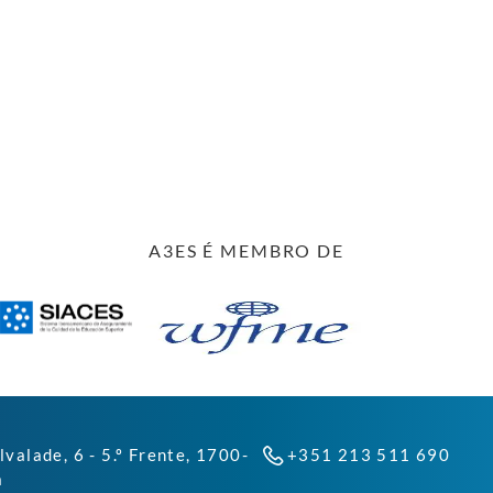
A3ES É MEMBRO DE
lvalade, 6 - 5.º Frente, 1700-
+351 213 511 690
a