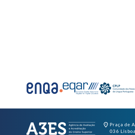
Praça de A
036 Lisbo