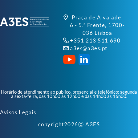
Praça de Alvalade,
6 - 5.º Frente, 1700-
036 Lisboa
+351 213 511 690
a3es@a3es.pt
Horário de atendimento ao público, presencial e telefónico: segunda
a sexta-feira, das 10h00 às 12h00 e das 14h00 às 16h00.
Avisos Legais
copyright
2026
ⓒ A3ES