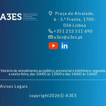
Praça de Alvalade,
6 - 5.º Frente, 1700-
036 Lisboa
+351 213 511 690
a3es@a3es.pt
Horário de atendimento ao público, presencial e telefónico: segunda
a sexta-feira, das 10h00 às 12h00 e das 14h00 às 16h00.
Avisos Legais
copyright
2026
ⓒ A3ES