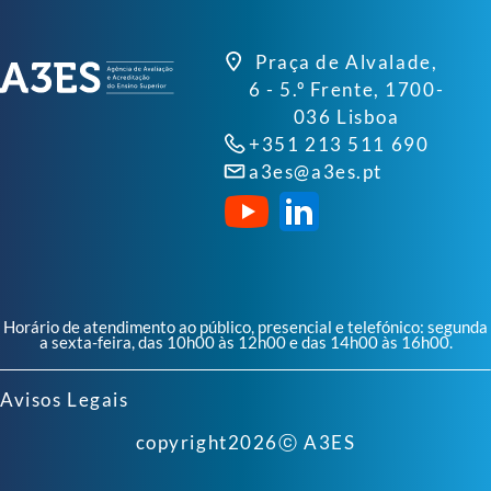
Praça de Alvalade,
6 - 5.º Frente, 1700-
036 Lisboa
+351 213 511 690
a3es@a3es.pt
Horário de atendimento ao público, presencial e telefónico: segunda
a sexta-feira, das 10h00 às 12h00 e das 14h00 às 16h00.
Avisos Legais
copyright
2026
ⓒ A3ES