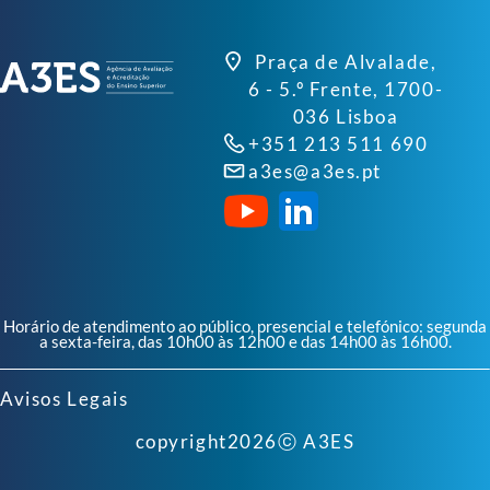
Praça de Alvalade,
6 - 5.º Frente, 1700-
036 Lisboa
+351 213 511 690
a3es@a3es.pt
Horário de atendimento ao público, presencial e telefónico: segunda
a sexta-feira, das 10h00 às 12h00 e das 14h00 às 16h00.
Avisos Legais
copyright
2026
ⓒ A3ES