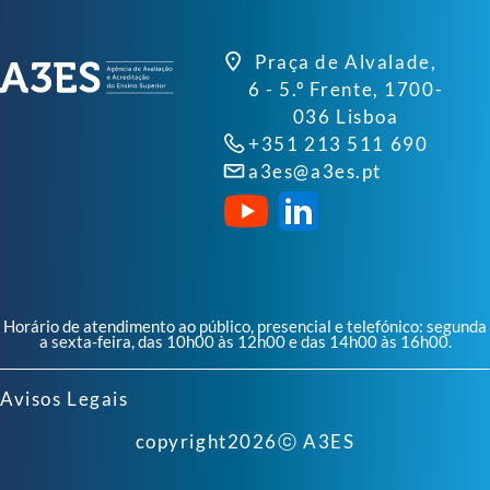
Praça de Alvalade,
6 - 5.º Frente, 1700-
036 Lisboa
+351 213 511 690
a3es@a3es.pt
Horário de atendimento ao público, presencial e telefónico: segunda
a sexta-feira, das 10h00 às 12h00 e das 14h00 às 16h00.
Avisos Legais
copyright
2026
ⓒ A3ES