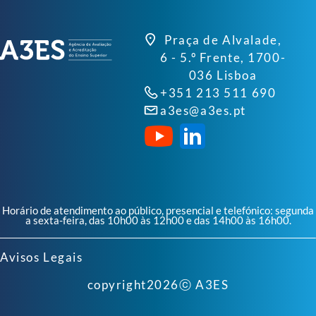
Praça de Alvalade,
6 - 5.º Frente, 1700-
036 Lisboa
+351 213 511 690
a3es@a3es.pt
Horário de atendimento ao público, presencial e telefónico: segunda
a sexta-feira, das 10h00 às 12h00 e das 14h00 às 16h00.
Avisos Legais
copyright
2026
ⓒ A3ES