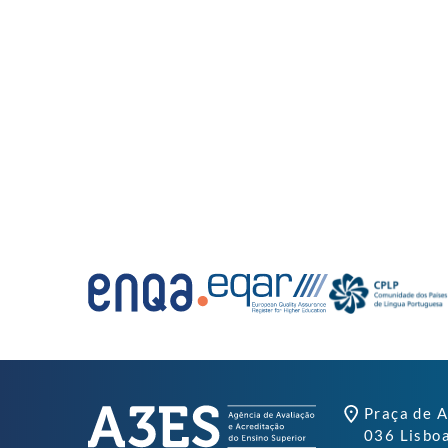
Praça de A
036 Lisbo