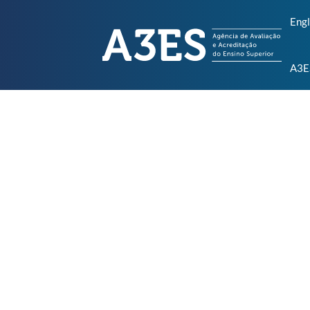
Engl
A3E