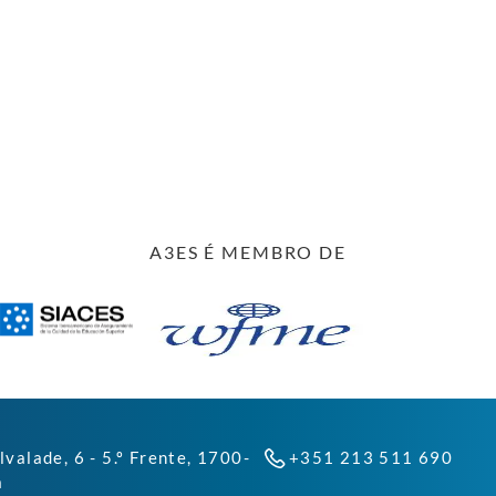
A3ES É MEMBRO DE
lvalade, 6 - 5.º Frente, 1700-
+351 213 511 690
a