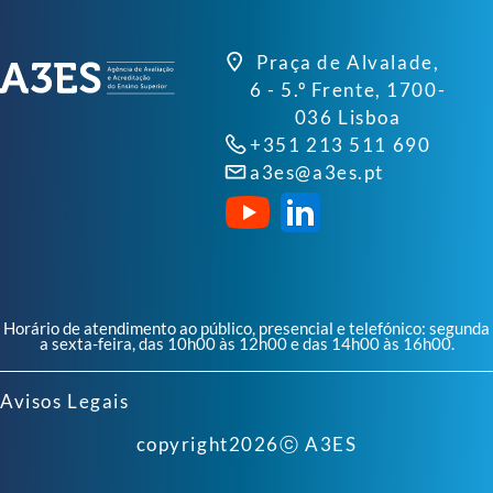
Praça de Alvalade,
6 - 5.º Frente, 1700-
036 Lisboa
+351 213 511 690
a3es@a3es.pt
Horário de atendimento ao público, presencial e telefónico: segunda
a sexta-feira, das 10h00 às 12h00 e das 14h00 às 16h00.
Avisos Legais
copyright
2026
ⓒ A3ES