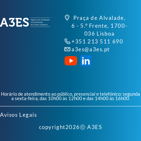
Praça de Alvalade,
6 - 5.º Frente, 1700-
036 Lisboa
+351 213 511 690
a3es@a3es.pt
Horário de atendimento ao público, presencial e telefónico: segunda
a sexta-feira, das 10h00 às 12h00 e das 14h00 às 16h00.
Avisos Legais
copyright
2026
ⓒ A3ES