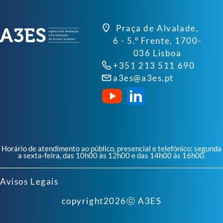
Praça de Alvalade,
6 - 5.º Frente, 1700-
036 Lisboa
+351 213 511 690
a3es@a3es.pt
Horário de atendimento ao público, presencial e telefónico: segunda
a sexta-feira, das 10h00 às 12h00 e das 14h00 às 16h00.
Avisos Legais
copyright
2026
ⓒ A3ES