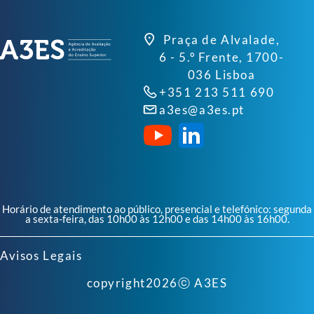
Praça de Alvalade,
6 - 5.º Frente, 1700-
036 Lisboa
+351 213 511 690
a3es@a3es.pt
Horário de atendimento ao público, presencial e telefónico: segunda
a sexta-feira, das 10h00 às 12h00 e das 14h00 às 16h00.
Avisos Legais
copyright
2026
ⓒ A3ES