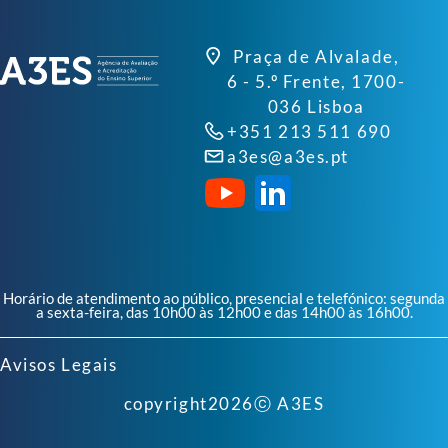
Praça de Alvalade,
6 - 5.º Frente, 1700-
036 Lisboa
+351 213 511 690
a3es@a3es.pt
Horário de atendimento ao público, presencial e telefónico: segunda
a sexta-feira, das 10h00 às 12h00 e das 14h00 às 16h00.
Avisos Legais
copyright
2026
ⓒ A3ES