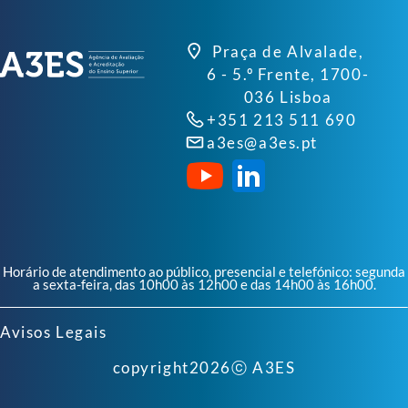
Praça de Alvalade,
6 - 5.º Frente, 1700-
036 Lisboa
+351 213 511 690
a3es@a3es.pt
Horário de atendimento ao público, presencial e telefónico: segunda
a sexta-feira, das 10h00 às 12h00 e das 14h00 às 16h00.
Avisos Legais
copyright
2026
ⓒ A3ES