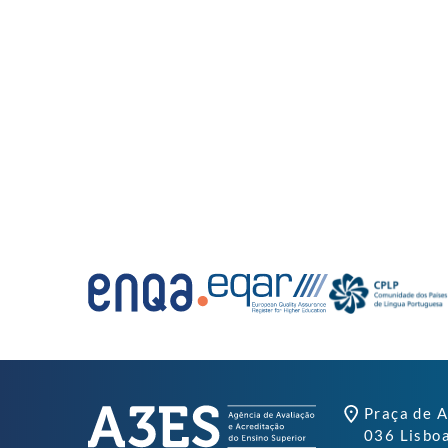
Praça de A
036 Lisbo