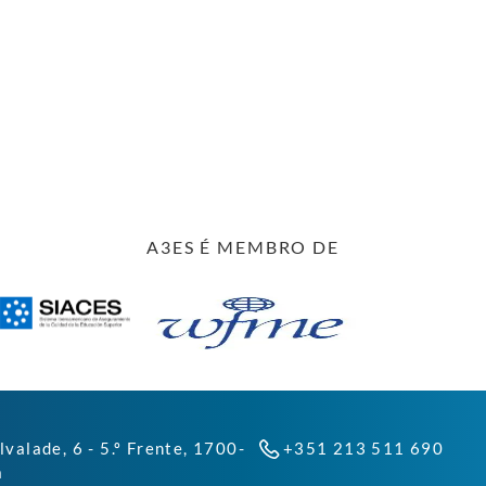
A3ES É MEMBRO DE
lvalade, 6 - 5.º Frente, 1700-
+351 213 511 690
a