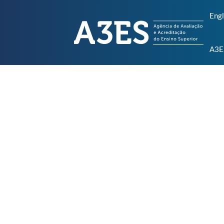
Engl
A3E