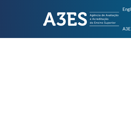
Engl
A3E