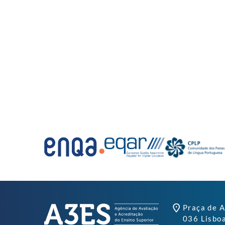
Praça de A
036 Lisbo