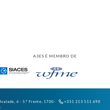
A3ES É MEMBRO DE
lvalade, 6 - 5.º Frente, 1700-
+351 213 511 690
a