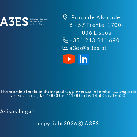
Praça de Alvalade,
6 - 5.º Frente, 1700-
036 Lisboa
+351 213 511 690
a3es@a3es.pt
Horário de atendimento ao público, presencial e telefónico: segunda
a sexta-feira, das 10h00 às 12h00 e das 14h00 às 16h00.
Avisos Legais
copyright
2026
ⓒ A3ES