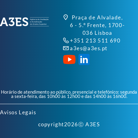
Praça de Alvalade,
6 - 5.º Frente, 1700-
036 Lisboa
+351 213 511 690
a3es@a3es.pt
Horário de atendimento ao público, presencial e telefónico: segunda
a sexta-feira, das 10h00 às 12h00 e das 14h00 às 16h00.
Avisos Legais
copyright
2026
ⓒ A3ES