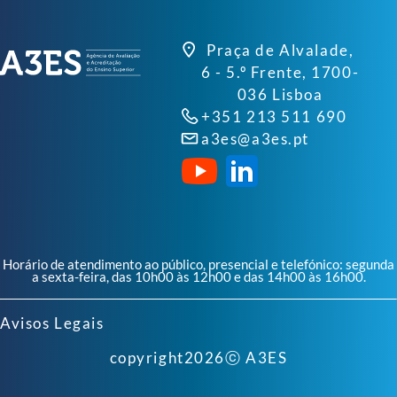
Praça de Alvalade,
6 - 5.º Frente, 1700-
036 Lisboa
+351 213 511 690
a3es@a3es.pt
Horário de atendimento ao público, presencial e telefónico: segunda
a sexta-feira, das 10h00 às 12h00 e das 14h00 às 16h00.
Avisos Legais
copyright
2026
ⓒ A3ES