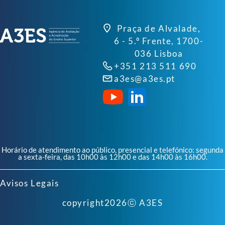
Praça de Alvalade,
6 - 5.º Frente, 1700-
036 Lisboa
+351 213 511 690
a3es@a3es.pt
Horário de atendimento ao público, presencial e telefónico: segunda
a sexta-feira, das 10h00 às 12h00 e das 14h00 às 16h00.
Avisos Legais
copyright
2026
ⓒ A3ES