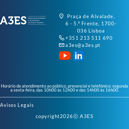
Praça de Alvalade,
6 - 5.º Frente, 1700-
036 Lisboa
+351 213 511 690
a3es@a3es.pt
Horário de atendimento ao público, presencial e telefónico: segunda
a sexta-feira, das 10h00 às 12h00 e das 14h00 às 16h00.
Avisos Legais
copyright
2026
ⓒ A3ES