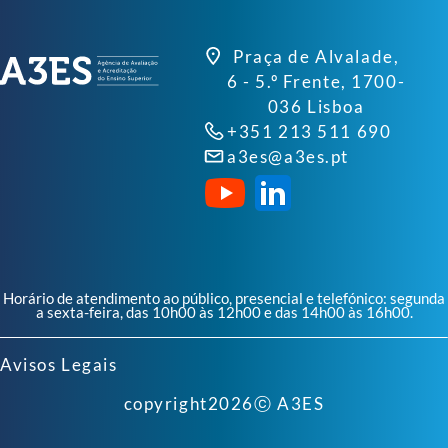
Praça de Alvalade,
6 - 5.º Frente, 1700-
036 Lisboa
+351 213 511 690
a3es@a3es.pt
Horário de atendimento ao público, presencial e telefónico: segunda
a sexta-feira, das 10h00 às 12h00 e das 14h00 às 16h00.
Avisos Legais
copyright
2026
ⓒ A3ES