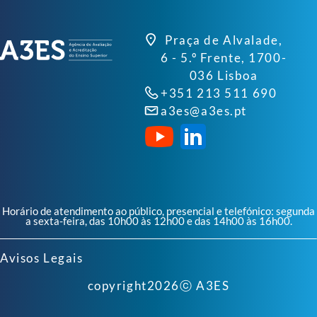
Praça de Alvalade,
6 - 5.º Frente, 1700-
036 Lisboa
+351 213 511 690
a3es@a3es.pt
Horário de atendimento ao público, presencial e telefónico: segunda
a sexta-feira, das 10h00 às 12h00 e das 14h00 às 16h00.
Avisos Legais
copyright
2026
ⓒ A3ES