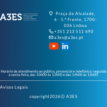
Praça de Alvalade,
6 - 5.º Frente, 1700-
036 Lisboa
+351 213 511 690
a3es@a3es.pt
Horário de atendimento ao público, presencial e telefónico: segunda
a sexta-feira, das 10h00 às 12h00 e das 14h00 às 16h00.
Avisos Legais
copyright
2026
ⓒ A3ES