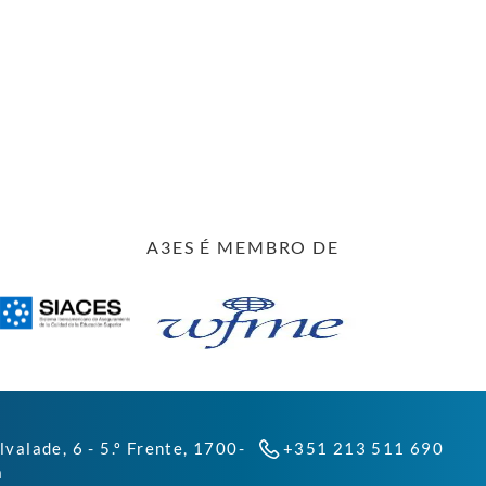
A3ES É MEMBRO DE
lvalade, 6 - 5.º Frente, 1700-
+351 213 511 690
a