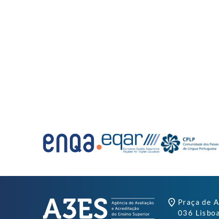
Praça de A
036 Lisbo