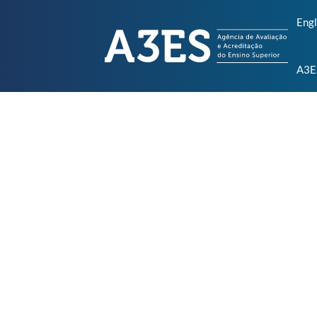
Engl
A3E