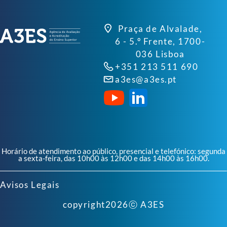
Praça de Alvalade,
6 - 5.º Frente, 1700-
036 Lisboa
+351 213 511 690
a3es@a3es.pt
Horário de atendimento ao público, presencial e telefónico: segunda
a sexta-feira, das 10h00 às 12h00 e das 14h00 às 16h00.
Avisos Legais
copyright
2026
ⓒ A3ES