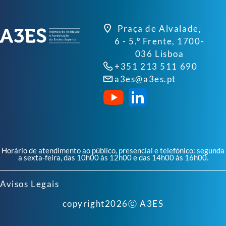
Praça de Alvalade,
6 - 5.º Frente, 1700-
036 Lisboa
+351 213 511 690
a3es@a3es.pt
Horário de atendimento ao público, presencial e telefónico: segunda
a sexta-feira, das 10h00 às 12h00 e das 14h00 às 16h00.
Avisos Legais
copyright
2026
ⓒ A3ES