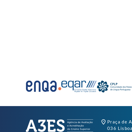
Praça de A
036 Lisbo