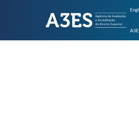
Engl
A3E