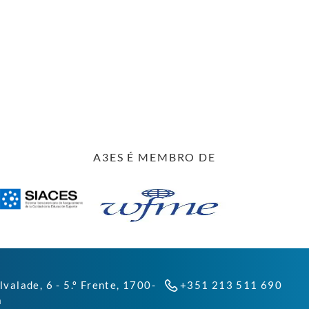
A3ES É MEMBRO DE
lvalade, 6 - 5.º Frente, 1700-
+351 213 511 690
a