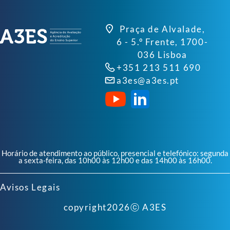
Praça de Alvalade,
6 - 5.º Frente, 1700-
036 Lisboa
+351 213 511 690
a3es@a3es.pt
Horário de atendimento ao público, presencial e telefónico: segunda
a sexta-feira, das 10h00 às 12h00 e das 14h00 às 16h00.
Avisos Legais
copyright
2026
ⓒ A3ES