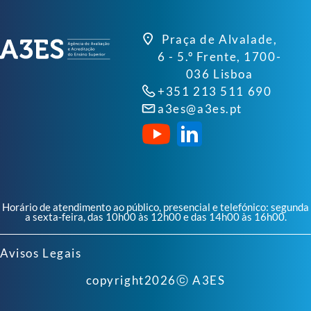
Praça de Alvalade,
6 - 5.º Frente, 1700-
036 Lisboa
+351 213 511 690
a3es@a3es.pt
Horário de atendimento ao público, presencial e telefónico: segunda
a sexta-feira, das 10h00 às 12h00 e das 14h00 às 16h00.
Avisos Legais
copyright
2026
ⓒ A3ES