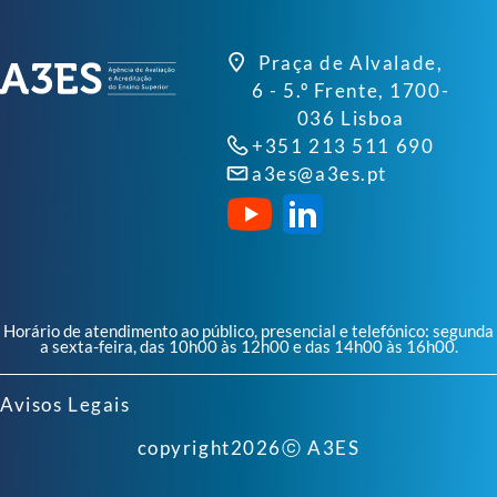
Praça de Alvalade,
6 - 5.º Frente, 1700-
036 Lisboa
+351 213 511 690
a3es@a3es.pt
Horário de atendimento ao público, presencial e telefónico: segunda
a sexta-feira, das 10h00 às 12h00 e das 14h00 às 16h00.
Avisos Legais
copyright
2026
ⓒ A3ES