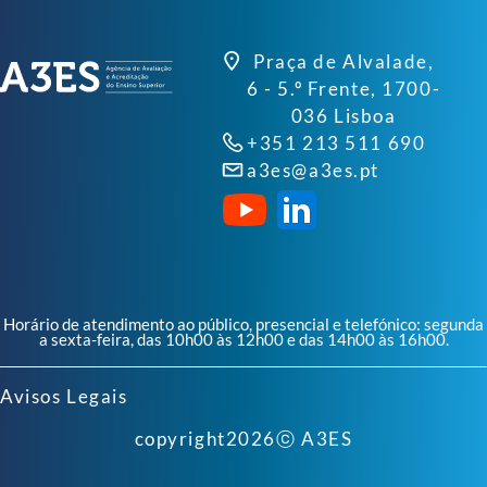
Praça de Alvalade,
6 - 5.º Frente, 1700-
036 Lisboa
+351 213 511 690
a3es@a3es.pt
Horário de atendimento ao público, presencial e telefónico: segunda
a sexta-feira, das 10h00 às 12h00 e das 14h00 às 16h00.
Avisos Legais
copyright
2026
ⓒ A3ES