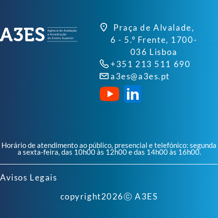
Praça de Alvalade,
6 - 5.º Frente, 1700-
036 Lisboa
+351 213 511 690
a3es@a3es.pt
Horário de atendimento ao público, presencial e telefónico: segunda
a sexta-feira, das 10h00 às 12h00 e das 14h00 às 16h00.
Avisos Legais
copyright
2026
ⓒ A3ES