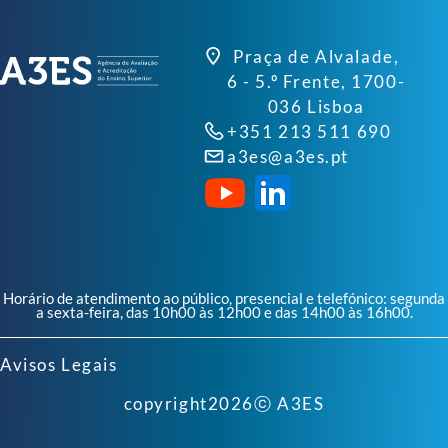
Praça de Alvalade,
6 - 5.º Frente, 1700-
036 Lisboa
+351 213 511 690
a3es@a3es.pt
Horário de atendimento ao público, presencial e telefónico: segunda
a sexta-feira, das 10h00 às 12h00 e das 14h00 às 16h00.
Avisos Legais
copyright
2026
ⓒ A3ES