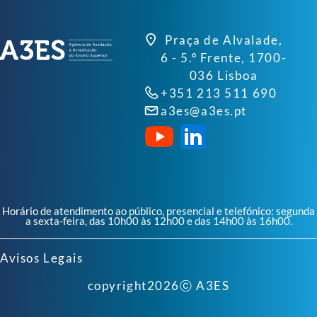
Praça de Alvalade,
6 - 5.º Frente, 1700-
036 Lisboa
+351 213 511 690
a3es@a3es.pt
Horário de atendimento ao público, presencial e telefónico: segunda
a sexta-feira, das 10h00 às 12h00 e das 14h00 às 16h00.
Avisos Legais
copyright
2026
ⓒ A3ES