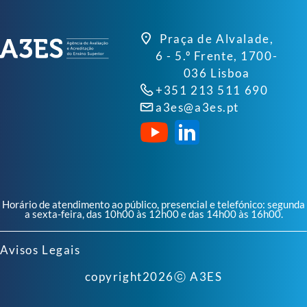
Praça de Alvalade,
6 - 5.º Frente, 1700-
036 Lisboa
+351 213 511 690
a3es@a3es.pt
Horário de atendimento ao público, presencial e telefónico: segunda
a sexta-feira, das 10h00 às 12h00 e das 14h00 às 16h00.
Avisos Legais
copyright
2026
ⓒ A3ES