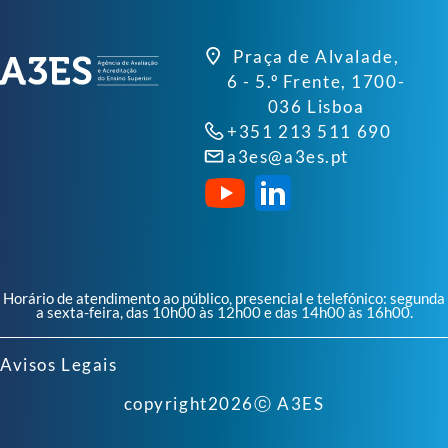
Praça de Alvalade,
6 - 5.º Frente, 1700-
036 Lisboa
+351 213 511 690
a3es@a3es.pt
Horário de atendimento ao público, presencial e telefónico: segunda
a sexta-feira, das 10h00 às 12h00 e das 14h00 às 16h00.
Avisos Legais
copyright
2026
ⓒ A3ES