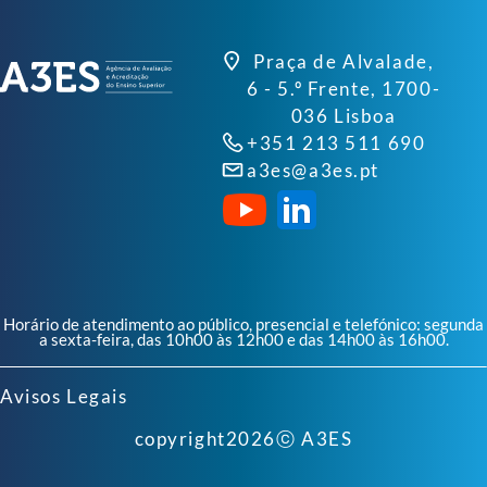
Praça de Alvalade,
6 - 5.º Frente, 1700-
036 Lisboa
+351 213 511 690
a3es@a3es.pt
Horário de atendimento ao público, presencial e telefónico: segunda
a sexta-feira, das 10h00 às 12h00 e das 14h00 às 16h00.
Avisos Legais
copyright
2026
ⓒ A3ES