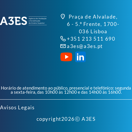
Praça de Alvalade,
6 - 5.º Frente, 1700-
036 Lisboa
+351 213 511 690
a3es@a3es.pt
Horário de atendimento ao público, presencial e telefónico: segunda
a sexta-feira, das 10h00 às 12h00 e das 14h00 às 16h00.
Avisos Legais
copyright
2026
ⓒ A3ES