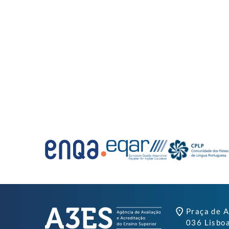
Praça de A
036 Lisbo