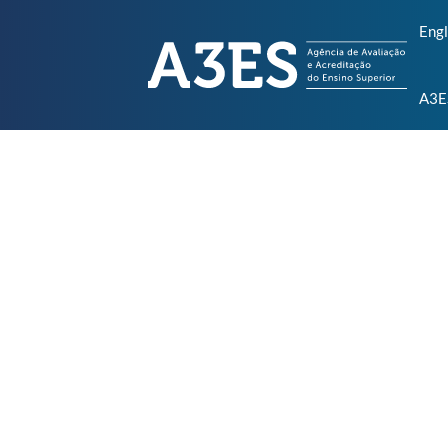
Engl
A3E