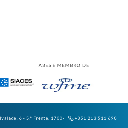
A3ES É MEMBRO DE
lvalade, 6 - 5.º Frente, 1700-
+351 213 511 690
a