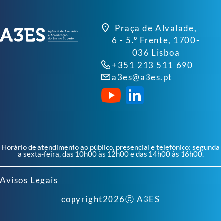
Praça de Alvalade,
6 - 5.º Frente, 1700-
036 Lisboa
+351 213 511 690
a3es@a3es.pt
Horário de atendimento ao público, presencial e telefónico: segunda
a sexta-feira, das 10h00 às 12h00 e das 14h00 às 16h00.
Avisos Legais
copyright
2026
ⓒ A3ES