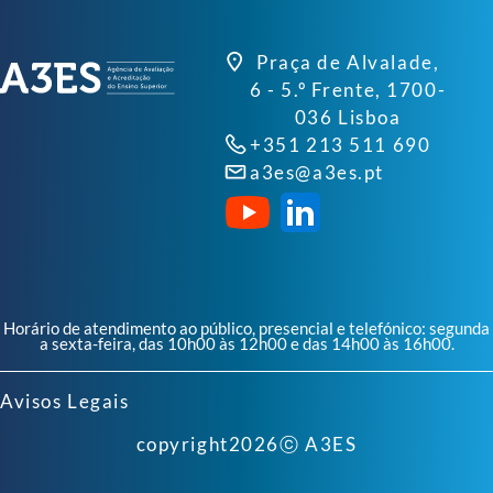
Praça de Alvalade,
6 - 5.º Frente, 1700-
036 Lisboa
+351 213 511 690
a3es@a3es.pt
Horário de atendimento ao público, presencial e telefónico: segunda
a sexta-feira, das 10h00 às 12h00 e das 14h00 às 16h00.
Avisos Legais
copyright
2026
ⓒ A3ES