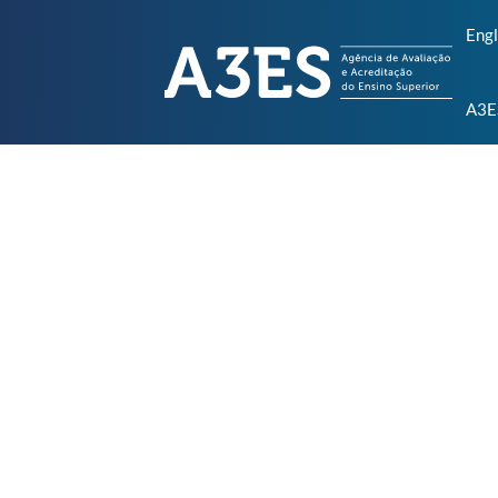
Engl
A3E