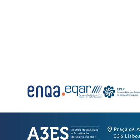
Praça de A
036 Lisbo