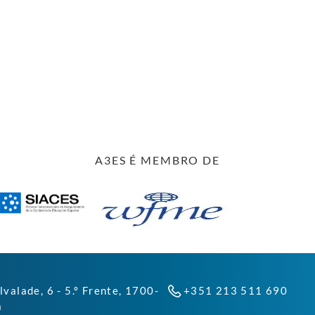
A3ES É MEMBRO DE
lvalade, 6 - 5.º Frente, 1700-
+351 213 511 690
a